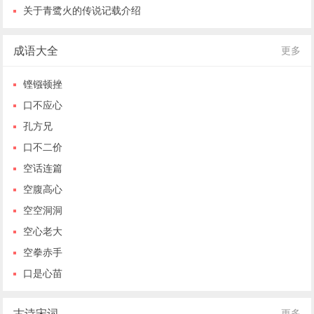
关于青鹭火的传说记载介绍
成语大全
更多
铿镪顿挫
口不应心
孔方兄
口不二价
空话连篇
空腹高心
空空洞洞
空心老大
空拳赤手
口是心苗
古诗宋词
更多