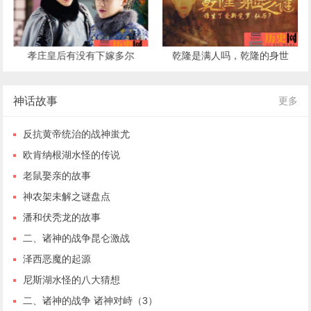
孝庄皇后有没有下嫁多尔
乾隆是满人吗，乾隆的身世
衮，孝庄皇后下嫁多尔衮的
之谜
原因
神话故事
更多
反抗黄帝统治的战神蚩尤
欧肯纳根湖水怪的传说
老鼠娶亲的故事
神农架未解之谜盘点
潘和伏秃龙的故事
二、诸神的战争昆仑激战
泽西恶魔的起源
尼斯湖水怪的八大猜想
二、诸神的战争 诸神对峙（3）