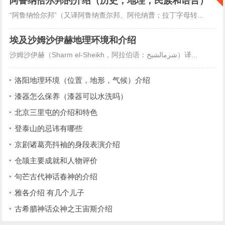
阿鲁纳恰尔邦的介绍（历史，地理，民族和语言）
“阿鲁纳恰尔邦”（又译阿鲁纳查尔邦、阿伦纳曹；拉丁字母转...
埃及沙姆沙伊赫地理环境和介绍
沙姆沙伊赫（Sharm el-Sheikh，阿拉伯语：شرمالشيخ）译...
洛阳地理环境（位置，地形，气候）介绍
漆器怎么保养（漆器可以水洗吗）
北京三里屯的介绍和特色
登泰山的忌讳有哪些
京剧诸葛亮抖袖的身段表演介绍
仓颉主要成就和人物评价
句芒古代神话春神的介绍
雅各介绍 有几个儿子
古希腊神话众神之王宙斯介绍