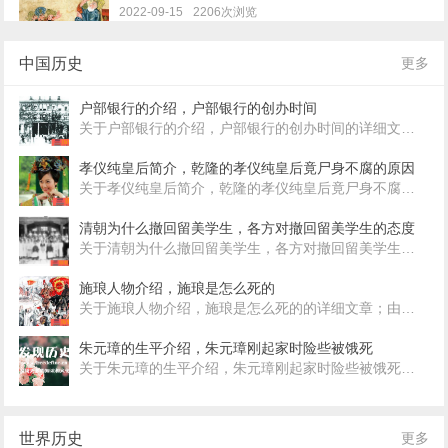
2022-09-15
2206次浏览
中国历史
更多
法国为什么有很多黑人
2022-08-25
2916次浏览
户部银行的介绍，户部银行的创办时间
关于户部银行的介绍，户部银行的创办时间的详细文章；由用户阿尤发布；1904年3月29日，清廷批准设立户部银行。户部银行是清廷所设第一个官办银行。准备资
乌克兰国旗，国徽介绍
2022-08-19
2562次浏览
孝仪纯皇后简介，乾隆的孝仪纯皇后竟尸身不腐的原因
关于孝仪纯皇后简介，乾隆的孝仪纯皇后竟尸身不腐的原因的详细文章；由用户阿布发布；想想就觉得不可思议，一个历经了这么上百年的遗体竟然面目如生！她就是孝仪纯皇后——
乌克兰什么时候加入苏联，乌克兰怎么形成今天的
清朝为什么撤回留美学生，各方对撤回留美学生的态度
领土规模
关于清朝为什么撤回留美学生，各方对撤回留美学生的态度的详细文章；由用户阿册发布；1881年6月8日，清撤回留美学生。随着近代洋务运动的开展，我国急需科技和军事人才。经
2022-08-08
2136次浏览
施琅人物介绍，施琅是怎么死的
英国议会的上院和下院的职权有哪些
关于施琅人物介绍，施琅是怎么死的的详细文章；由用户艾草发布；施琅(1621-1696年)，字尊侯，福建晋江人。自幼生长在海边，熟悉海战。20岁时，他参加郑芝
2022-06-15
1698次浏览
朱元璋的生平介绍，朱元璋刚起家时险些被饿死
关于朱元璋的生平介绍，朱元璋刚起家时险些被饿死的详细文章；由用户阿瓦发布；朱元璋刚起家的时候，很受老丈人郭子兴的器重，因为这引起了小舅子的郭天叙的不满，屡屡
世界历史
更多