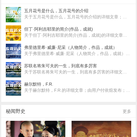
五月花号是什么，五月花号的介绍
关于五月花号是什么，五月花号的介绍的详细文章；由用户阿倩发布；五月花号（Mayflower）并非从英国移民驶往北美的第一艘船只，但却是英
但丁·阿利吉耶里的简介(作品，成就)
关于但丁·阿利吉耶里的简介(作品，成就)的详细文章；由用户阿布发布；但丁·阿利吉耶里（英语：Dante Alighieri，生于公元1265年，逝世于公元1
弗里德里希·威廉·尼采（人物简介，作品，成就）
关于弗里德里希·威廉·尼采（人物简介，作品，成就）的详细文章；由用户阿里发布；今天我们来介绍一下中世纪德国哲学家、语言学家、文化评论家、诗
苏联名将朱可夫的一生，到底有多厉害
关于苏联名将朱可夫的一生，到底有多厉害的详细文章；由用户阿呆发布；格奥尔吉·康斯坦丁诺维奇·朱可夫，生于1896年12月1日，是苏联的著
赫尔默特，F.R.
关于赫尔默特，F.R.的详细文章；由用户付依煊发布；[拼音]：He，ermote[外文]：Friedrich Robert Helmert (1843～1917)德国
秘闻野史
更多