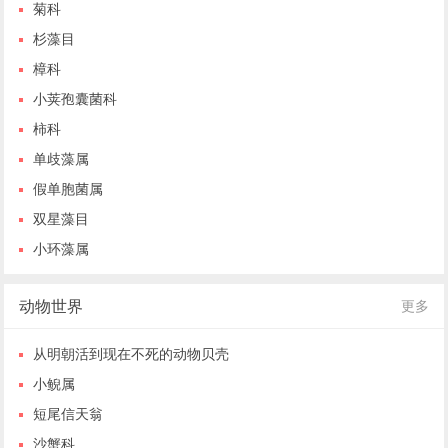
菊科
杉藻目
樟科
小荚孢囊菌科
柿科
单歧藻属
假单胞菌属
双星藻目
小环藻属
动物世界
更多
从明朝活到现在不死的动物贝壳
小鲵属
短尾信天翁
沙蟹科