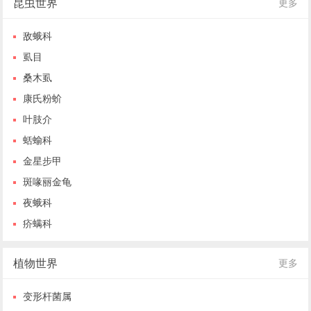
昆虫世界
更多
敌蛾科
虱目
桑木虱
康氏粉蚧
叶肢介
蛞蝓科
金星步甲
斑喙丽金龟
夜蛾科
疥螨科
植物世界
更多
变形杆菌属