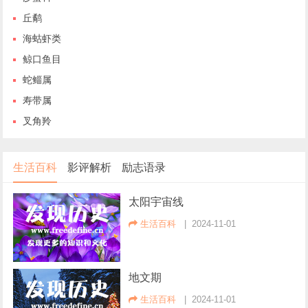
丘鹬
海蛄虾类
鲸口鱼目
蛇鲻属
寿带属
叉角羚
生活百科
影评解析
励志语录
太阳宇宙线
生活百科
| 2024-11-01
地文期
生活百科
| 2024-11-01